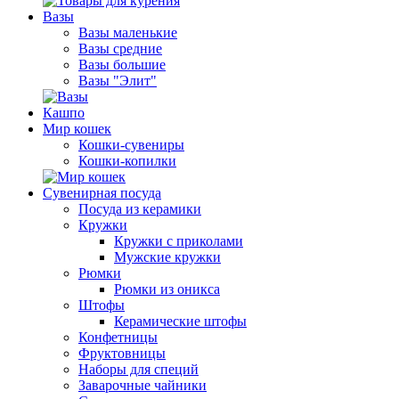
Вазы
Вазы маленькие
Вазы средние
Вазы большие
Вазы "Элит"
Кашпо
Мир кошек
Кошки-сувениры
Кошки-копилки
Сувенирная посуда
Посуда из керамики
Кружки
Кружки с приколами
Мужские кружки
Рюмки
Рюмки из оникса
Штофы
Керамические штофы
Конфетницы
Фруктовницы
Наборы для специй
Заварочные чайники