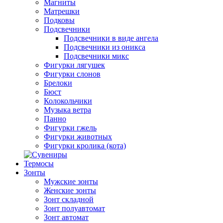
Магниты
Матрешки
Подковы
Подсвечники
Подсвечники в виде ангела
Подсвечники из оникса
Подсвечники микс
Фигурки лягушек
Фигурки слонов
Брелоки
Бюст
Колокольчики
Музыка ветра
Панно
Фигурки гжель
Фигурки животных
Фигурки кролика (кота)
Термосы
Зонты
Мужские зонты
Женские зонты
Зонт складной
Зонт полуавтомат
Зонт автомат