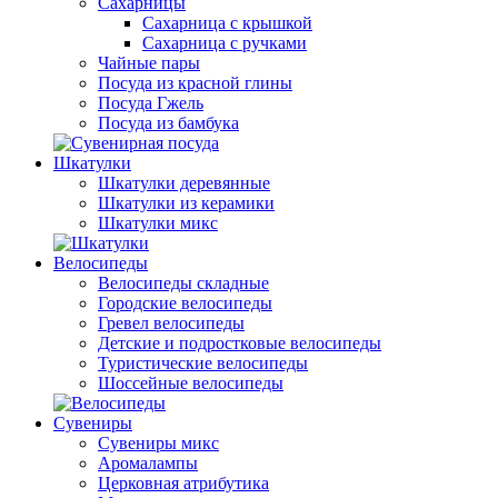
Сахарницы
Сахарница с крышкой
Сахарница с ручками
Чайные пары
Посуда из красной глины
Посуда Гжель
Посуда из бамбука
Шкатулки
Шкатулки деревянные
Шкатулки из керамики
Шкатулки микс
Велосипеды
Велосипеды складные
Городские велосипеды
Гревел велосипеды
Детские и подростковые велосипеды
Туристические велосипеды
Шоссейные велосипеды
Сувениры
Сувениры микс
Аромалампы
Церковная атрибутика