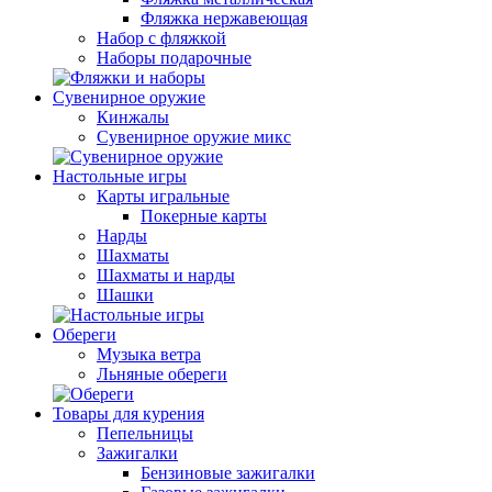
Фляжка нержавеющая
Набор с фляжкой
Наборы подарочные
Сувенирное оружие
Кинжалы
Сувенирное оружие микс
Настольные игры
Карты игральные
Покерные карты
Нарды
Шахматы
Шахматы и нарды
Шашки
Обереги
Музыка ветра
Льняные обереги
Товары для курения
Пепельницы
Зажигалки
Бензиновые зажигалки