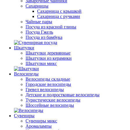
Заварочные чайники
Сахарницы
Сахарница с крышкой
Сахарница с ручками
Чайные пары
Посуда из красной глины
Посуда Гжель
Посуда из бамбука
Шкатулки
Шкатулки деревянные
Шкатулки из керамики
Шкатулки микс
Велосипеды
Велосипеды складные
Городские велосипеды
Гревел велосипеды
Детские и подростковые велосипеды
Туристические велосипеды
Шоссейные велосипеды
Сувениры
Сувениры микс
Аромалампы