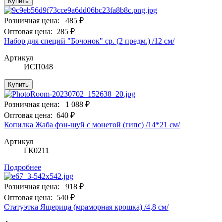
Купить
Розничная цена:
485 ₽
Оптовая цена:
285 ₽
Набор для специй "Бочонок" ср. (2 предм.) /12 см/
Артикул
ИСП048
Купить
Розничная цена:
1 088 ₽
Оптовая цена:
640 ₽
Копилка Жаба фэн-шуй с монетой (гипс) /14*21 см/
Артикул
ГК0211
Подробнее
Розничная цена:
918 ₽
Оптовая цена:
540 ₽
Статуэтка Ящерица (мраморная крошка) /4,8 см/