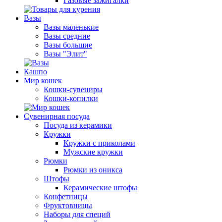
Газовые зажигалки
Вазы
Вазы маленькие
Вазы средние
Вазы большие
Вазы "Элит"
Кашпо
Мир кошек
Кошки-сувениры
Кошки-копилки
Сувенирная посуда
Посуда из керамики
Кружки
Кружки с приколами
Мужские кружки
Рюмки
Рюмки из оникса
Штофы
Керамические штофы
Конфетницы
Фруктовницы
Наборы для специй