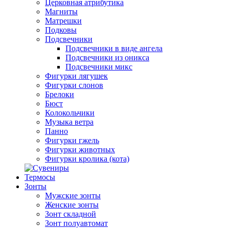
Церковная атрибутика
Магниты
Матрешки
Подковы
Подсвечники
Подсвечники в виде ангела
Подсвечники из оникса
Подсвечники микс
Фигурки лягушек
Фигурки слонов
Брелоки
Бюст
Колокольчики
Музыка ветра
Панно
Фигурки гжель
Фигурки животных
Фигурки кролика (кота)
Термосы
Зонты
Мужские зонты
Женские зонты
Зонт складной
Зонт полуавтомат