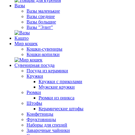
Вазы
Вазы маленькие
Вазы средние
Вазы большие
Вазы "Элит"
Кашпо
Мир кошек
Кошки-сувениры
Кошки-копилки
Сувенирная посуда
Посуда из керамики
Кружки
Кружки с приколами
Мужские кружки
Рюмки
Рюмки из оникса
Штофы
Керамические штофы
Конфетницы
Фруктовницы
Наборы для специй
Заварочные чайники