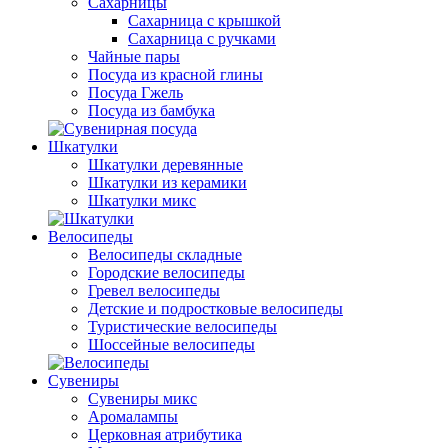
Сахарницы
Сахарница с крышкой
Сахарница с ручками
Чайные пары
Посуда из красной глины
Посуда Гжель
Посуда из бамбука
Шкатулки
Шкатулки деревянные
Шкатулки из керамики
Шкатулки микс
Велосипеды
Велосипеды складные
Городские велосипеды
Гревел велосипеды
Детские и подростковые велосипеды
Туристические велосипеды
Шоссейные велосипеды
Сувениры
Сувениры микс
Аромалампы
Церковная атрибутика