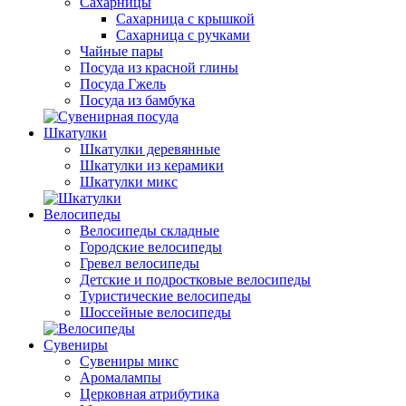
Сахарницы
Сахарница с крышкой
Сахарница с ручками
Чайные пары
Посуда из красной глины
Посуда Гжель
Посуда из бамбука
Шкатулки
Шкатулки деревянные
Шкатулки из керамики
Шкатулки микс
Велосипеды
Велосипеды складные
Городские велосипеды
Гревел велосипеды
Детские и подростковые велосипеды
Туристические велосипеды
Шоссейные велосипеды
Сувениры
Сувениры микс
Аромалампы
Церковная атрибутика