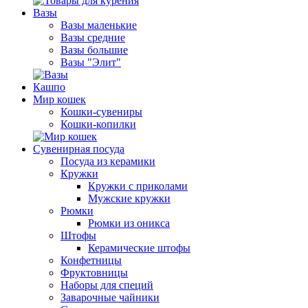
Вазы
Вазы маленькие
Вазы средние
Вазы большие
Вазы "Элит"
Кашпо
Мир кошек
Кошки-сувениры
Кошки-копилки
Сувенирная посуда
Посуда из керамики
Кружки
Кружки с приколами
Мужские кружки
Рюмки
Рюмки из оникса
Штофы
Керамические штофы
Конфетницы
Фруктовницы
Наборы для специй
Заварочные чайники