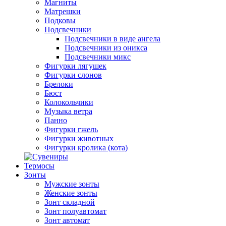
Магниты
Матрешки
Подковы
Подсвечники
Подсвечники в виде ангела
Подсвечники из оникса
Подсвечники микс
Фигурки лягушек
Фигурки слонов
Брелоки
Бюст
Колокольчики
Музыка ветра
Панно
Фигурки гжель
Фигурки животных
Фигурки кролика (кота)
Термосы
Зонты
Мужские зонты
Женские зонты
Зонт складной
Зонт полуавтомат
Зонт автомат