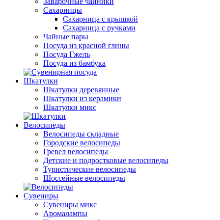
Заварочные чайники
Сахарницы
Сахарница с крышкой
Сахарница с ручками
Чайные пары
Посуда из красной глины
Посуда Гжель
Посуда из бамбука
Шкатулки
Шкатулки деревянные
Шкатулки из керамики
Шкатулки микс
Велосипеды
Велосипеды складные
Городские велосипеды
Гревел велосипеды
Детские и подростковые велосипеды
Туристические велосипеды
Шоссейные велосипеды
Сувениры
Сувениры микс
Аромалампы