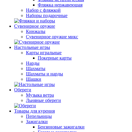
Фляжка нержавеющая
Набор с фляжкой
Наборы подарочные
Сувенирное оружие
Кинжалы
Сувенирное оружие микс
Настольные игры
Карты игральные
Покерные карты
Нарды
Шахматы
Шахматы и нарды
Шашки
Обереги
Музыка ветра
Льняные обереги
Товары для курения
Пепельницы
Зажигалки
Бензиновые зажигалки