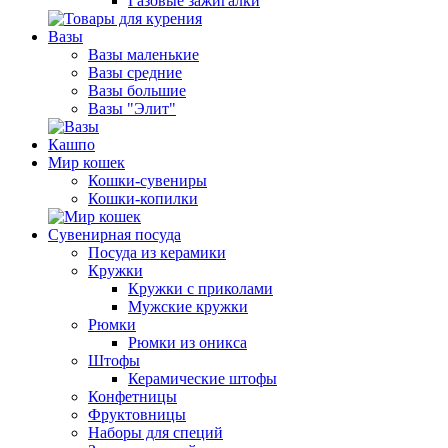
Газовые зажигалки
Вазы
Вазы маленькие
Вазы средние
Вазы большие
Вазы "Элит"
Кашпо
Мир кошек
Кошки-сувениры
Кошки-копилки
Сувенирная посуда
Посуда из керамики
Кружки
Кружки с приколами
Мужские кружки
Рюмки
Рюмки из оникса
Штофы
Керамические штофы
Конфетницы
Фруктовницы
Наборы для специй