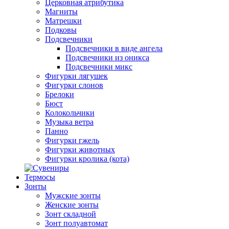
Церковная атрибутика
Магниты
Матрешки
Подковы
Подсвечники
Подсвечники в виде ангела
Подсвечники из оникса
Подсвечники микс
Фигурки лягушек
Фигурки слонов
Брелоки
Бюст
Колокольчики
Музыка ветра
Панно
Фигурки гжель
Фигурки животных
Фигурки кролика (кота)
Термосы
Зонты
Мужские зонты
Женские зонты
Зонт складной
Зонт полуавтомат