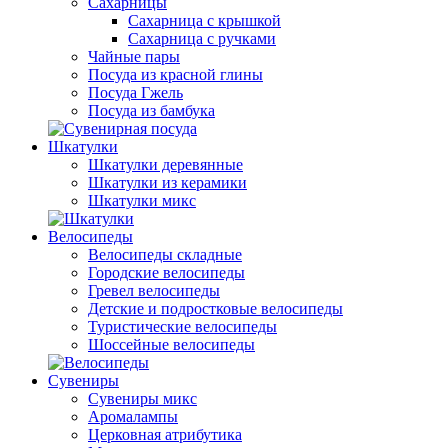
Сахарницы
Сахарница с крышкой
Сахарница с ручками
Чайные пары
Посуда из красной глины
Посуда Гжель
Посуда из бамбука
Шкатулки
Шкатулки деревянные
Шкатулки из керамики
Шкатулки микс
Велосипеды
Велосипеды складные
Городские велосипеды
Гревел велосипеды
Детские и подростковые велосипеды
Туристические велосипеды
Шоссейные велосипеды
Сувениры
Сувениры микс
Аромалампы
Церковная атрибутика