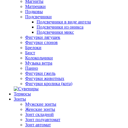
Магниты
Матрешки
Подковы
Подсвечники
Подсвечники в виде ангела
Подсвечники из оникса
Подсвечники микс
Фигурки лягушек
Фигурки слонов
Брелоки
Бюст
Колокольчики
Музыка ветра
Панно
Фигурки гжель
Фигурки животных
Фигурки кролика (кота)
Термосы
Зонты
Мужские зонты
Женские зонты
Зонт складной
Зонт полуавтомат
Зонт автомат