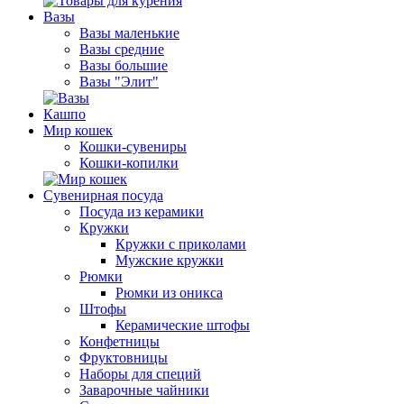
Вазы
Вазы маленькие
Вазы средние
Вазы большие
Вазы "Элит"
Кашпо
Мир кошек
Кошки-сувениры
Кошки-копилки
Сувенирная посуда
Посуда из керамики
Кружки
Кружки с приколами
Мужские кружки
Рюмки
Рюмки из оникса
Штофы
Керамические штофы
Конфетницы
Фруктовницы
Наборы для специй
Заварочные чайники