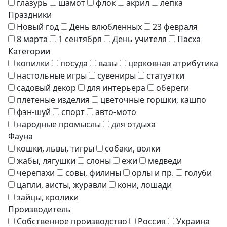
глазурь
шамот
флок
акрил
лепка
Праздники
Новый год
День влюбленных
23 февраля
8 марта
1 сентября
День учителя
Пасха
Категории
копилки
посуда
вазы
церковная атрибутика
настольные игры
сувениры
статуэтки
садовый декор
для интерьера
обереги
плетеные изделия
цветочные горшки, кашпо
фэн-шуй
спорт
авто-мото
народные промыслы
для отдыха
Фауна
кошки, львы, тигры
собаки, волки
жабы, лягушки
слоны
ежи
медведи
черепахи
совы, филины
орлы и пр.
голуби
цапли, аисты, журавли
кони, лошади
зайцы, кролики
Производитель
Собственное производство
Россия
Украина