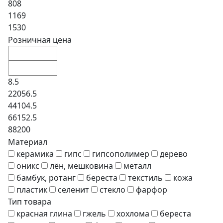
808
1169
1530
Розничная цена
8.5
22056.5
44104.5
66152.5
88200
Материал
керамика
гипс
гипсополимер
дерево
оникс
лён, мешковина
металл
бамбук, ротанг
береста
текстиль
кожа
пластик
селенит
стекло
фарфор
Тип товара
красная глина
гжель
хохлома
береста