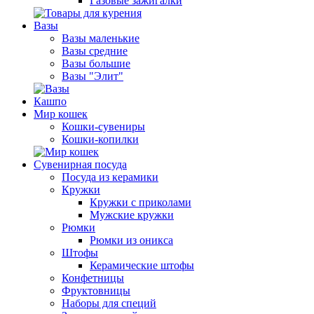
Газовые зажигалки
Вазы
Вазы маленькие
Вазы средние
Вазы большие
Вазы "Элит"
Кашпо
Мир кошек
Кошки-сувениры
Кошки-копилки
Сувенирная посуда
Посуда из керамики
Кружки
Кружки с приколами
Мужские кружки
Рюмки
Рюмки из оникса
Штофы
Керамические штофы
Конфетницы
Фруктовницы
Наборы для специй