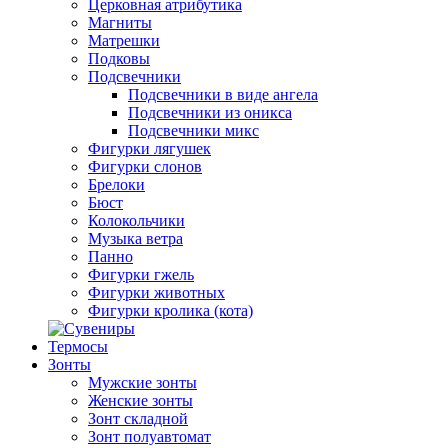
Церковная атрибутика
Магниты
Матрешки
Подковы
Подсвечники
Подсвечники в виде ангела
Подсвечники из оникса
Подсвечники микс
Фигурки лягушек
Фигурки слонов
Брелоки
Бюст
Колокольчики
Музыка ветра
Панно
Фигурки гжель
Фигурки животных
Фигурки кролика (кота)
Термосы
Зонты
Мужские зонты
Женские зонты
Зонт складной
Зонт полуавтомат