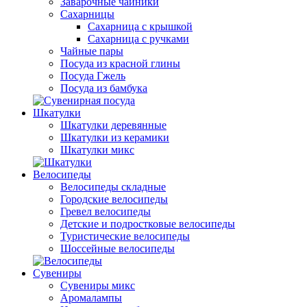
Заварочные чайники
Сахарницы
Сахарница с крышкой
Сахарница с ручками
Чайные пары
Посуда из красной глины
Посуда Гжель
Посуда из бамбука
Шкатулки
Шкатулки деревянные
Шкатулки из керамики
Шкатулки микс
Велосипеды
Велосипеды складные
Городские велосипеды
Гревел велосипеды
Детские и подростковые велосипеды
Туристические велосипеды
Шоссейные велосипеды
Сувениры
Сувениры микс
Аромалампы