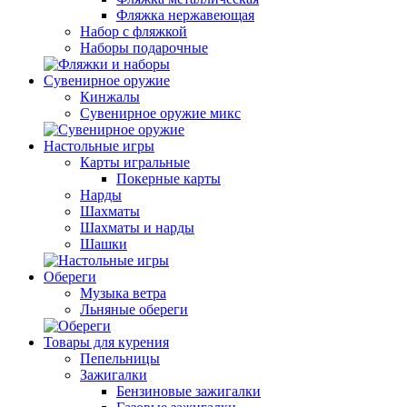
Фляжка нержавеющая
Набор с фляжкой
Наборы подарочные
Сувенирное оружие
Кинжалы
Сувенирное оружие микс
Настольные игры
Карты игральные
Покерные карты
Нарды
Шахматы
Шахматы и нарды
Шашки
Обереги
Музыка ветра
Льняные обереги
Товары для курения
Пепельницы
Зажигалки
Бензиновые зажигалки