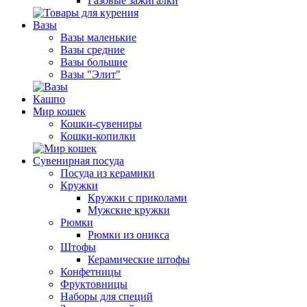
Газовые зажигалки
Вазы
Вазы маленькие
Вазы средние
Вазы большие
Вазы "Элит"
Кашпо
Мир кошек
Кошки-сувениры
Кошки-копилки
Сувенирная посуда
Посуда из керамики
Кружки
Кружки с приколами
Мужские кружки
Рюмки
Рюмки из оникса
Штофы
Керамические штофы
Конфетницы
Фруктовницы
Наборы для специй