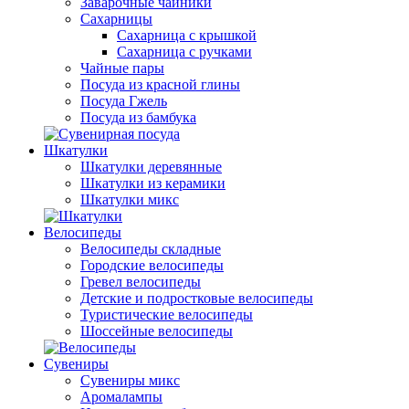
Заварочные чайники
Сахарницы
Сахарница с крышкой
Сахарница с ручками
Чайные пары
Посуда из красной глины
Посуда Гжель
Посуда из бамбука
Шкатулки
Шкатулки деревянные
Шкатулки из керамики
Шкатулки микс
Велосипеды
Велосипеды складные
Городские велосипеды
Гревел велосипеды
Детские и подростковые велосипеды
Туристические велосипеды
Шоссейные велосипеды
Сувениры
Сувениры микс
Аромалампы