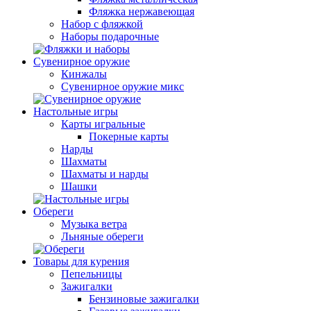
Фляжка нержавеющая
Набор с фляжкой
Наборы подарочные
Сувенирное оружие
Кинжалы
Сувенирное оружие микс
Настольные игры
Карты игральные
Покерные карты
Нарды
Шахматы
Шахматы и нарды
Шашки
Обереги
Музыка ветра
Льняные обереги
Товары для курения
Пепельницы
Зажигалки
Бензиновые зажигалки