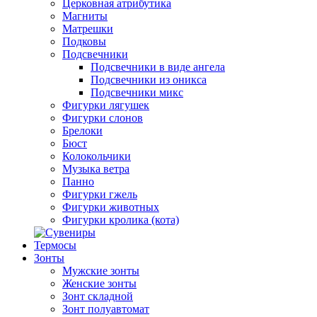
Церковная атрибутика
Магниты
Матрешки
Подковы
Подсвечники
Подсвечники в виде ангела
Подсвечники из оникса
Подсвечники микс
Фигурки лягушек
Фигурки слонов
Брелоки
Бюст
Колокольчики
Музыка ветра
Панно
Фигурки гжель
Фигурки животных
Фигурки кролика (кота)
Термосы
Зонты
Мужские зонты
Женские зонты
Зонт складной
Зонт полуавтомат