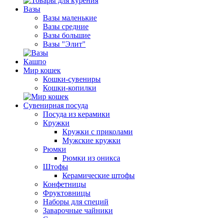
Вазы
Вазы маленькие
Вазы средние
Вазы большие
Вазы "Элит"
Кашпо
Мир кошек
Кошки-сувениры
Кошки-копилки
Сувенирная посуда
Посуда из керамики
Кружки
Кружки с приколами
Мужские кружки
Рюмки
Рюмки из оникса
Штофы
Керамические штофы
Конфетницы
Фруктовницы
Наборы для специй
Заварочные чайники