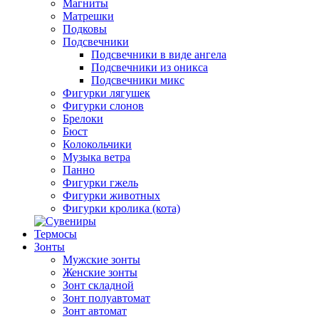
Магниты
Матрешки
Подковы
Подсвечники
Подсвечники в виде ангела
Подсвечники из оникса
Подсвечники микс
Фигурки лягушек
Фигурки слонов
Брелоки
Бюст
Колокольчики
Музыка ветра
Панно
Фигурки гжель
Фигурки животных
Фигурки кролика (кота)
Термосы
Зонты
Мужские зонты
Женские зонты
Зонт складной
Зонт полуавтомат
Зонт автомат