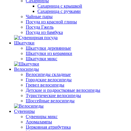
Сахарницы
Сахарница с крышкой
Сахарница с ручками
Чайные пары
Посуда из красной глины
Посуда Гжель
Посуда из бамбука
Шкатулки
Шкатулки деревянные
Шкатулки из керамики
Шкатулки микс
Велосипеды
Велосипеды складные
Городские велосипеды
Гревел велосипеды
Детские и подростковые велосипеды
Туристические велосипеды
Шоссейные велосипеды
Сувениры
Сувениры микс
Аромалампы
Церковная атрибутика