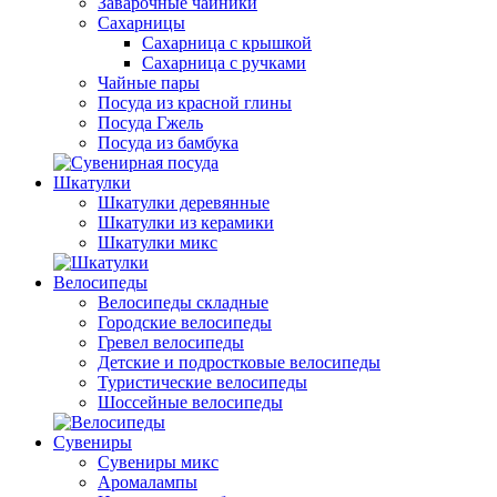
Заварочные чайники
Сахарницы
Сахарница с крышкой
Сахарница с ручками
Чайные пары
Посуда из красной глины
Посуда Гжель
Посуда из бамбука
Шкатулки
Шкатулки деревянные
Шкатулки из керамики
Шкатулки микс
Велосипеды
Велосипеды складные
Городские велосипеды
Гревел велосипеды
Детские и подростковые велосипеды
Туристические велосипеды
Шоссейные велосипеды
Сувениры
Сувениры микс
Аромалампы