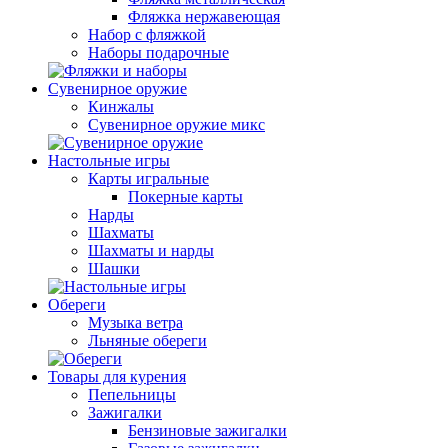
Фляжка нержавеющая
Набор с фляжкой
Наборы подарочные
Сувенирное оружие
Кинжалы
Сувенирное оружие микс
Настольные игры
Карты игральные
Покерные карты
Нарды
Шахматы
Шахматы и нарды
Шашки
Обереги
Музыка ветра
Льняные обереги
Товары для курения
Пепельницы
Зажигалки
Бензиновые зажигалки