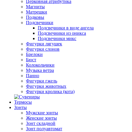
Церковная атрибутика
Магниты
Матрешки
Подковы
Подсвечники
Подсвечники в виде ангела
Подсвечники из оникса
Подсвечники микс
Фигурки лягушек
Фигурки слонов
Брелоки
Бюст
Колокольчики
Музыка ветра
Панно
Фигурки гжель
Фигурки животных
Фигурки кролика (кота)
Термосы
Зонты
Мужские зонты
Женские зонты
Зонт складной
Зонт полуавтомат