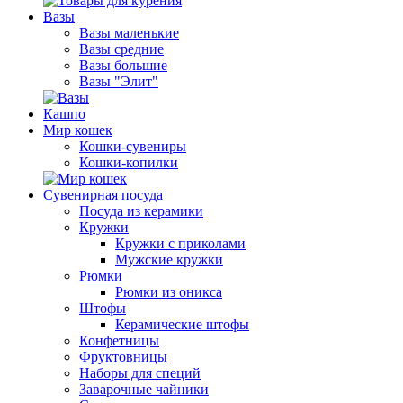
Вазы
Вазы маленькие
Вазы средние
Вазы большие
Вазы "Элит"
Кашпо
Мир кошек
Кошки-сувениры
Кошки-копилки
Сувенирная посуда
Посуда из керамики
Кружки
Кружки с приколами
Мужские кружки
Рюмки
Рюмки из оникса
Штофы
Керамические штофы
Конфетницы
Фруктовницы
Наборы для специй
Заварочные чайники