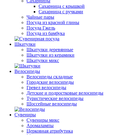
Сахарницы
Сахарница с крышкой
Сахарница с ручками
Чайные пары
Посуда из красной глины
Посуда Гжель
Посуда из бамбука
Шкатулки
Шкатулки деревянные
Шкатулки из керамики
Шкатулки микс
Велосипеды
Велосипеды складные
Городские велосипеды
Гревел велосипеды
Детские и подростковые велосипеды
Туристические велосипеды
Шоссейные велосипеды
Сувениры
Сувениры микс
Аромалампы
Церковная атрибутика