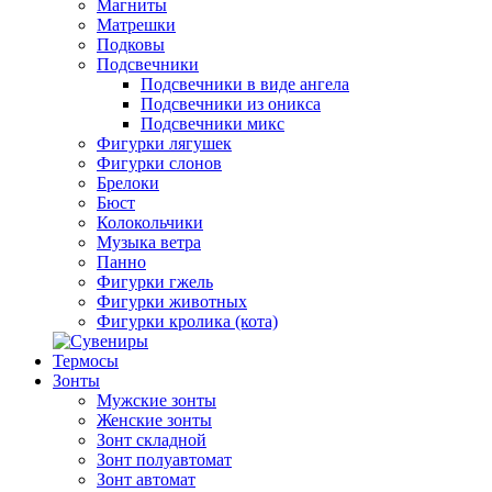
Магниты
Матрешки
Подковы
Подсвечники
Подсвечники в виде ангела
Подсвечники из оникса
Подсвечники микс
Фигурки лягушек
Фигурки слонов
Брелоки
Бюст
Колокольчики
Музыка ветра
Панно
Фигурки гжель
Фигурки животных
Фигурки кролика (кота)
Термосы
Зонты
Мужские зонты
Женские зонты
Зонт складной
Зонт полуавтомат
Зонт автомат