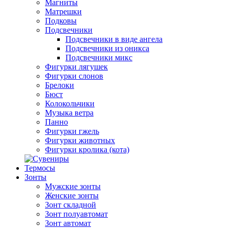
Магниты
Матрешки
Подковы
Подсвечники
Подсвечники в виде ангела
Подсвечники из оникса
Подсвечники микс
Фигурки лягушек
Фигурки слонов
Брелоки
Бюст
Колокольчики
Музыка ветра
Панно
Фигурки гжель
Фигурки животных
Фигурки кролика (кота)
Термосы
Зонты
Мужские зонты
Женские зонты
Зонт складной
Зонт полуавтомат
Зонт автомат