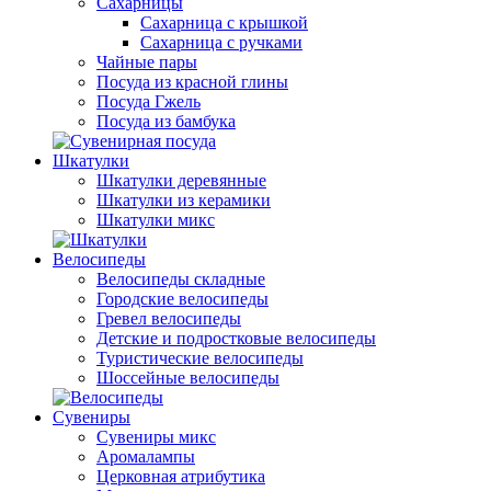
Сахарницы
Сахарница с крышкой
Сахарница с ручками
Чайные пары
Посуда из красной глины
Посуда Гжель
Посуда из бамбука
Шкатулки
Шкатулки деревянные
Шкатулки из керамики
Шкатулки микс
Велосипеды
Велосипеды складные
Городские велосипеды
Гревел велосипеды
Детские и подростковые велосипеды
Туристические велосипеды
Шоссейные велосипеды
Сувениры
Сувениры микс
Аромалампы
Церковная атрибутика