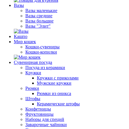
Вазы
Вазы маленькие
Вазы средние
Вазы большие
Вазы "Элит"
Кашпо
Мир кошек
Кошки-сувениры
Кошки-копилки
Сувенирная посуда
Посуда из керамики
Кружки
Кружки с приколами
Мужские кружки
Рюмки
Рюмки из оникса
Штофы
Керамические штофы
Конфетницы
Фруктовницы
Наборы для специй
Заварочные чайники