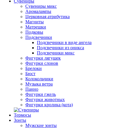
Сувениры
Сувениры микс
Аромалампы
Церковная атрибутика
Магниты
Матрешки
Подковы
Подсвечники
Подсвечники в виде ангела
Подсвечники из оникса
Подсвечники микс
Фигурки лягушек
Фигурки слонов
Брелоки
Бюст
Колокольчики
Музыка ветра
Панно
Фигурки гжель
Фигурки животных
Фигурки кролика (кота)
Термосы
Зонты
Мужские зонты