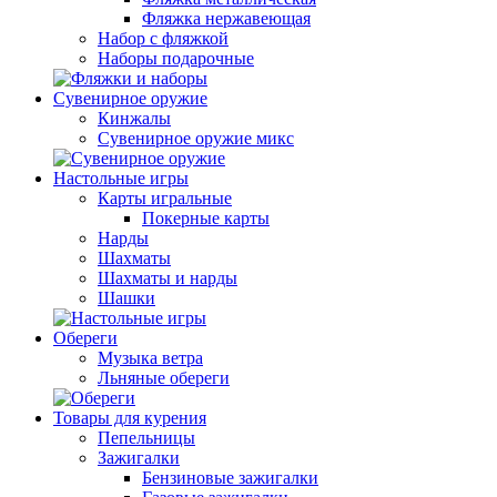
Фляжка нержавеющая
Набор с фляжкой
Наборы подарочные
Сувенирное оружие
Кинжалы
Сувенирное оружие микс
Настольные игры
Карты игральные
Покерные карты
Нарды
Шахматы
Шахматы и нарды
Шашки
Обереги
Музыка ветра
Льняные обереги
Товары для курения
Пепельницы
Зажигалки
Бензиновые зажигалки