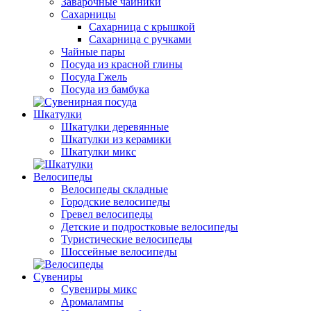
Заварочные чайники
Сахарницы
Сахарница с крышкой
Сахарница с ручками
Чайные пары
Посуда из красной глины
Посуда Гжель
Посуда из бамбука
Шкатулки
Шкатулки деревянные
Шкатулки из керамики
Шкатулки микс
Велосипеды
Велосипеды складные
Городские велосипеды
Гревел велосипеды
Детские и подростковые велосипеды
Туристические велосипеды
Шоссейные велосипеды
Сувениры
Сувениры микс
Аромалампы