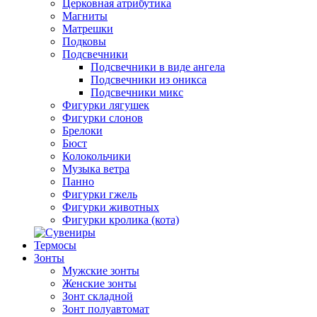
Церковная атрибутика
Магниты
Матрешки
Подковы
Подсвечники
Подсвечники в виде ангела
Подсвечники из оникса
Подсвечники микс
Фигурки лягушек
Фигурки слонов
Брелоки
Бюст
Колокольчики
Музыка ветра
Панно
Фигурки гжель
Фигурки животных
Фигурки кролика (кота)
Термосы
Зонты
Мужские зонты
Женские зонты
Зонт складной
Зонт полуавтомат