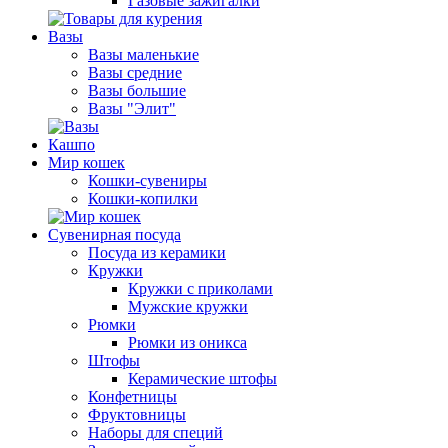
Газовые зажигалки
Вазы
Вазы маленькие
Вазы средние
Вазы большие
Вазы "Элит"
Кашпо
Мир кошек
Кошки-сувениры
Кошки-копилки
Сувенирная посуда
Посуда из керамики
Кружки
Кружки с приколами
Мужские кружки
Рюмки
Рюмки из оникса
Штофы
Керамические штофы
Конфетницы
Фруктовницы
Наборы для специй