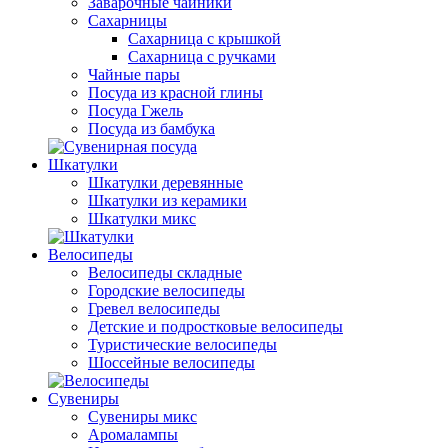
Заварочные чайники
Сахарницы
Сахарница с крышкой
Сахарница с ручками
Чайные пары
Посуда из красной глины
Посуда Гжель
Посуда из бамбука
Шкатулки
Шкатулки деревянные
Шкатулки из керамики
Шкатулки микс
Велосипеды
Велосипеды складные
Городские велосипеды
Гревел велосипеды
Детские и подростковые велосипеды
Туристические велосипеды
Шоссейные велосипеды
Сувениры
Сувениры микс
Аромалампы