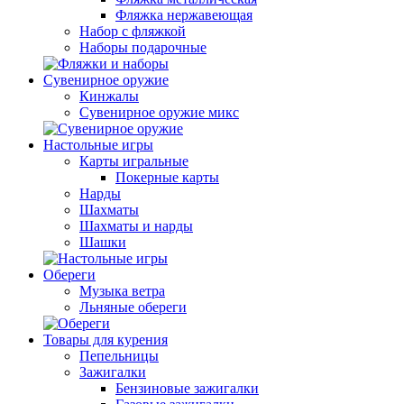
Фляжка нержавеющая
Набор с фляжкой
Наборы подарочные
Сувенирное оружие
Кинжалы
Сувенирное оружие микс
Настольные игры
Карты игральные
Покерные карты
Нарды
Шахматы
Шахматы и нарды
Шашки
Обереги
Музыка ветра
Льняные обереги
Товары для курения
Пепельницы
Зажигалки
Бензиновые зажигалки