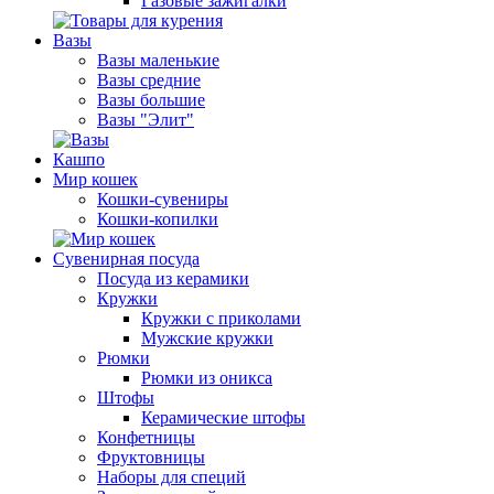
Газовые зажигалки
Вазы
Вазы маленькие
Вазы средние
Вазы большие
Вазы "Элит"
Кашпо
Мир кошек
Кошки-сувениры
Кошки-копилки
Сувенирная посуда
Посуда из керамики
Кружки
Кружки с приколами
Мужские кружки
Рюмки
Рюмки из оникса
Штофы
Керамические штофы
Конфетницы
Фруктовницы
Наборы для специй