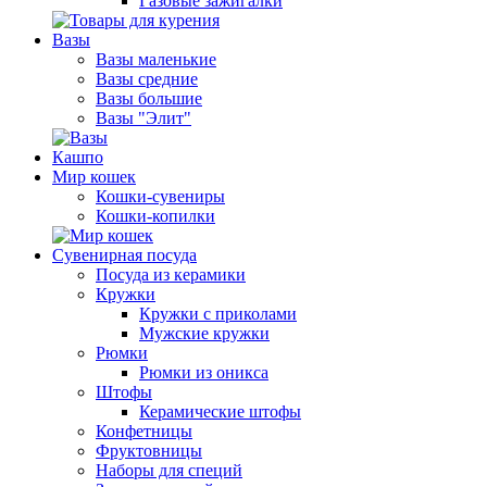
Газовые зажигалки
Вазы
Вазы маленькие
Вазы средние
Вазы большие
Вазы "Элит"
Кашпо
Мир кошек
Кошки-сувениры
Кошки-копилки
Сувенирная посуда
Посуда из керамики
Кружки
Кружки с приколами
Мужские кружки
Рюмки
Рюмки из оникса
Штофы
Керамические штофы
Конфетницы
Фруктовницы
Наборы для специй