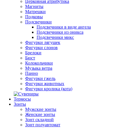
Церковная атрибутика
Магниты
Матрешки
Подковы
Подсвечники
Подсвечники в виде ангела
Подсвечники из оникса
Подсвечники микс
Фигурки лягушек
Фигурки слонов
Брелоки
Бюст
Колокольчики
Музыка ветра
Панно
Фигурки гжель
Фигурки животных
Фигурки кролика (кота)
Термосы
Зонты
Мужские зонты
Женские зонты
Зонт складной
Зонт полуавтомат