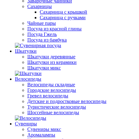
Заварочные чайники
Сахарницы
Сахарница с крышкой
Сахарница с ручками
Чайные пары
Посуда из красной глины
Посуда Гжель
Посуда из бамбука
Шкатулки
Шкатулки деревянные
Шкатулки из керамики
Шкатулки микс
Велосипеды
Велосипеды складные
Городские велосипеды
Гревел велосипеды
Детские и подростковые велосипеды
Туристические велосипеды
Шоссейные велосипеды
Сувениры
Сувениры микс
Аромалампы