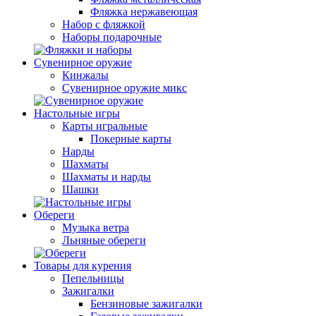
Фляжка нержавеющая
Набор с фляжкой
Наборы подарочные
Сувенирное оружие
Кинжалы
Сувенирное оружие микс
Настольные игры
Карты игральные
Покерные карты
Нарды
Шахматы
Шахматы и нарды
Шашки
Обереги
Музыка ветра
Льняные обереги
Товары для курения
Пепельницы
Зажигалки
Бензиновые зажигалки