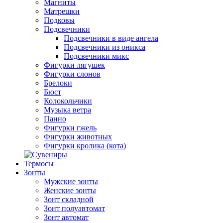
Магниты
Матрешки
Подковы
Подсвечники
Подсвечники в виде ангела
Подсвечники из оникса
Подсвечники микс
Фигурки лягушек
Фигурки слонов
Брелоки
Бюст
Колокольчики
Музыка ветра
Панно
Фигурки гжель
Фигурки животных
Фигурки кролика (кота)
Термосы
Зонты
Мужские зонты
Женские зонты
Зонт складной
Зонт полуавтомат
Зонт автомат