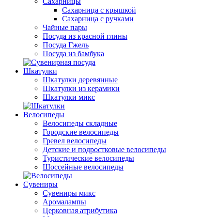
Сахарницы
Сахарница с крышкой
Сахарница с ручками
Чайные пары
Посуда из красной глины
Посуда Гжель
Посуда из бамбука
Шкатулки
Шкатулки деревянные
Шкатулки из керамики
Шкатулки микс
Велосипеды
Велосипеды складные
Городские велосипеды
Гревел велосипеды
Детские и подростковые велосипеды
Туристические велосипеды
Шоссейные велосипеды
Сувениры
Сувениры микс
Аромалампы
Церковная атрибутика