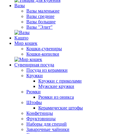
Вазы
Вазы маленькие
Вазы средние
Вазы большие
Вазы "Элит"
Кашпо
Мир кошек
Кошки-сувениры
Кошки-копилки
Сувенирная посуда
Посуда из керамики
Кружки
Кружки с приколами
Мужские кружки
Рюмки
Рюмки из оникса
Штофы
Керамические штофы
Конфетницы
Фруктовницы
Наборы для специй
Заварочные чайники