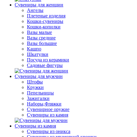
Сувениры для женщин
Ангелы
Плетеные изделия
Кошки-сувениры
Кошки-копилки
Вазы малые
Вазы средние
Вазы большие
Кашпо
Шкатулки
Посуда из керамики
Садовые фигуры
Сувениры для мужчин
Штофы
Кружки
Пепельницы
Зажигалки
Наборы,Фляжки
Сувенирное оружие
Сувениры из камня
Сувениры из камня
Сувениры из оникса
Сувениры из мраморной крошки