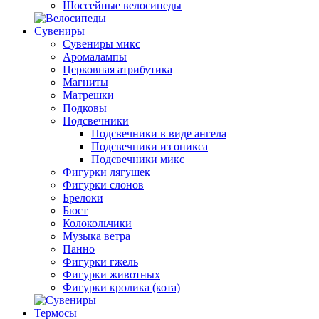
Шоссейные велосипеды
Сувениры
Сувениры микс
Аромалампы
Церковная атрибутика
Магниты
Матрешки
Подковы
Подсвечники
Подсвечники в виде ангела
Подсвечники из оникса
Подсвечники микс
Фигурки лягушек
Фигурки слонов
Брелоки
Бюст
Колокольчики
Музыка ветра
Панно
Фигурки гжель
Фигурки животных
Фигурки кролика (кота)
Термосы