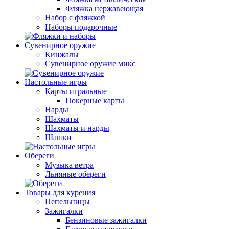
Фляжка нержавеющая
Набор с фляжкой
Наборы подарочные
Сувенирное оружие
Кинжалы
Сувенирное оружие микс
Настольные игры
Карты игральные
Покерные карты
Нарды
Шахматы
Шахматы и нарды
Шашки
Обереги
Музыка ветра
Льняные обереги
Товары для курения
Пепельницы
Зажигалки
Бензиновые зажигалки