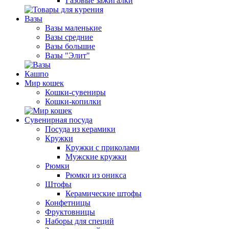
Газовые зажигалки
Вазы
Вазы маленькие
Вазы средние
Вазы большие
Вазы "Элит"
Кашпо
Мир кошек
Кошки-сувениры
Кошки-копилки
Сувенирная посуда
Посуда из керамики
Кружки
Кружки с приколами
Мужские кружки
Рюмки
Рюмки из оникса
Штофы
Керамические штофы
Конфетницы
Фруктовницы
Наборы для специй