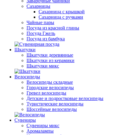
Заварочные чайники
Сахарницы
Сахарница с крышкой
Сахарница с ручками
Чайные пары
Посуда из красной глины
Посуда Гжель
Посуда из бамбука
Шкатулки
Шкатулки деревянные
Шкатулки из керамики
Шкатулки микс
Велосипеды
Велосипеды складные
Городские велосипеды
Гревел велосипеды
Детские и подростковые велосипеды
Туристические велосипеды
Шоссейные велосипеды
Сувениры
Сувениры микс
Аромалампы