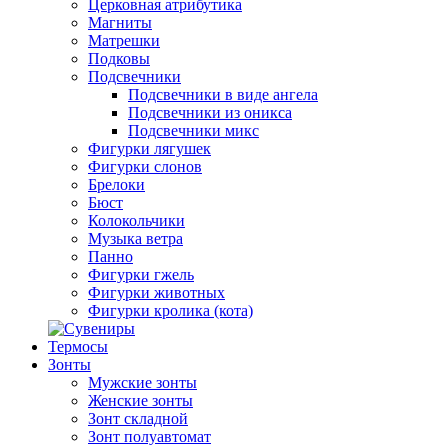
Церковная атрибутика
Магниты
Матрешки
Подковы
Подсвечники
Подсвечники в виде ангела
Подсвечники из оникса
Подсвечники микс
Фигурки лягушек
Фигурки слонов
Брелоки
Бюст
Колокольчики
Музыка ветра
Панно
Фигурки гжель
Фигурки животных
Фигурки кролика (кота)
Термосы
Зонты
Мужские зонты
Женские зонты
Зонт складной
Зонт полуавтомат