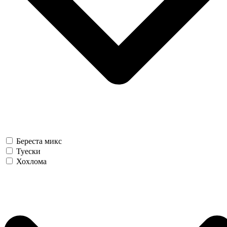
Береста микс
Туески
Хохлома