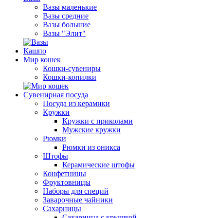
Вазы маленькие
Вазы средние
Вазы большие
Вазы "Элит"
Кашпо
Мир кошек
Кошки-сувениры
Кошки-копилки
Сувенирная посуда
Посуда из керамики
Кружки
Кружки с приколами
Мужские кружки
Рюмки
Рюмки из оникса
Штофы
Керамические штофы
Конфетницы
Фруктовницы
Наборы для специй
Заварочные чайники
Сахарницы
Сахарница с крышкой