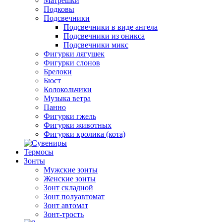
Матрешки
Подковы
Подсвечники
Подсвечники в виде ангела
Подсвечники из оникса
Подсвечники микс
Фигурки лягушек
Фигурки слонов
Брелоки
Бюст
Колокольчики
Музыка ветра
Панно
Фигурки гжель
Фигурки животных
Фигурки кролика (кота)
Термосы
Зонты
Мужские зонты
Женские зонты
Зонт складной
Зонт полуавтомат
Зонт автомат
Зонт-трость