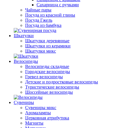
Сахарница с ручками
Чайные пары
Посуда из красной глины
Посуда Гжель
Посуда из бамбука
Шкатулки
Шкатулки деревянные
Шкатулки из керамики
Шкатулки микс
Велосипеды
Велосипеды складные
Городские велосипеды
Гревел велосипеды
Детские и подростковые велосипеды
Туристические велосипеды
Шоссейные велосипеды
Сувениры
Сувениры микс
Аромалампы
Церковная атрибутика
Магниты