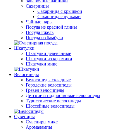
Заварочные чайники
Сахарницы
Сахарница с крышкой
Сахарница с ручками
Чайные пары
Посуда из красной глины
Посуда Гжель
Посуда из бамбука
Шкатулки
Шкатулки деревянные
Шкатулки из керамики
Шкатулки микс
Велосипеды
Велосипеды складные
Городские велосипеды
Гревел велосипеды
Детские и подростковые велосипеды
Туристические велосипеды
Шоссейные велосипеды
Сувениры
Сувениры микс
Аромалампы