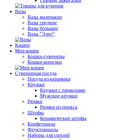
Газовые зажигалки
Вазы
Вазы маленькие
Вазы средние
Вазы большие
Вазы "Элит"
Кашпо
Мир кошек
Кошки-сувениры
Кошки-копилки
Сувенирная посуда
Посуда из керамики
Кружки
Кружки с приколами
Мужские кружки
Рюмки
Рюмки из оникса
Штофы
Керамические штофы
Конфетницы
Фруктовницы
Наборы для специй