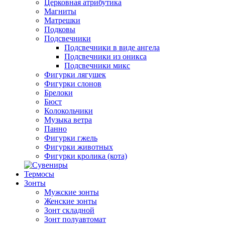
Церковная атрибутика
Магниты
Матрешки
Подковы
Подсвечники
Подсвечники в виде ангела
Подсвечники из оникса
Подсвечники микс
Фигурки лягушек
Фигурки слонов
Брелоки
Бюст
Колокольчики
Музыка ветра
Панно
Фигурки гжель
Фигурки животных
Фигурки кролика (кота)
Термосы
Зонты
Мужские зонты
Женские зонты
Зонт складной
Зонт полуавтомат