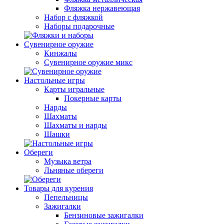
Фляжка нержавеющая
Набор с фляжкой
Наборы подарочные
Сувенирное оружие
Кинжалы
Сувенирное оружие микс
Настольные игры
Карты игральные
Покерные карты
Нарды
Шахматы
Шахматы и нарды
Шашки
Обереги
Музыка ветра
Льняные обереги
Товары для курения
Пепельницы
Зажигалки
Бензиновые зажигалки