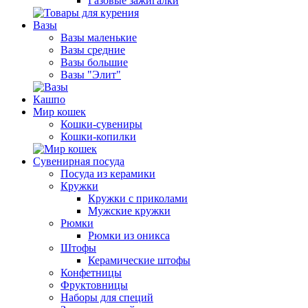
Газовые зажигалки
Вазы
Вазы маленькие
Вазы средние
Вазы большие
Вазы "Элит"
Кашпо
Мир кошек
Кошки-сувениры
Кошки-копилки
Сувенирная посуда
Посуда из керамики
Кружки
Кружки с приколами
Мужские кружки
Рюмки
Рюмки из оникса
Штофы
Керамические штофы
Конфетницы
Фруктовницы
Наборы для специй