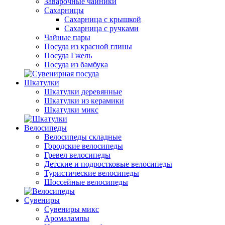
Заварочные чайники
Сахарницы
Сахарница с крышкой
Сахарница с ручками
Чайные пары
Посуда из красной глины
Посуда Гжель
Посуда из бамбука
Шкатулки
Шкатулки деревянные
Шкатулки из керамики
Шкатулки микс
Велосипеды
Велосипеды складные
Городские велосипеды
Гревел велосипеды
Детские и подростковые велосипеды
Туристические велосипеды
Шоссейные велосипеды
Сувениры
Сувениры микс
Аромалампы