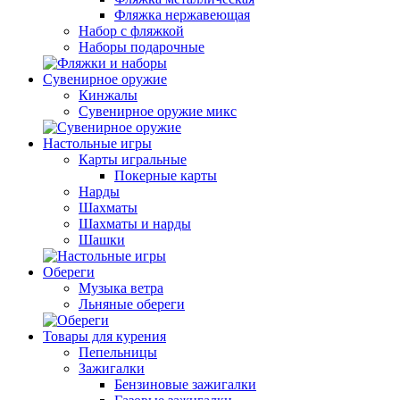
Фляжка нержавеющая
Набор с фляжкой
Наборы подарочные
Сувенирное оружие
Кинжалы
Сувенирное оружие микс
Настольные игры
Карты игральные
Покерные карты
Нарды
Шахматы
Шахматы и нарды
Шашки
Обереги
Музыка ветра
Льняные обереги
Товары для курения
Пепельницы
Зажигалки
Бензиновые зажигалки