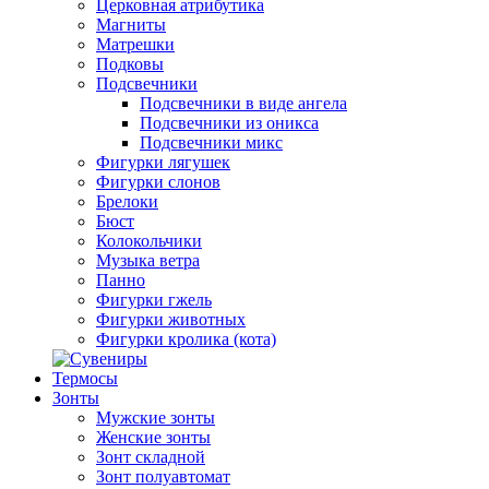
Церковная атрибутика
Магниты
Матрешки
Подковы
Подсвечники
Подсвечники в виде ангела
Подсвечники из оникса
Подсвечники микс
Фигурки лягушек
Фигурки слонов
Брелоки
Бюст
Колокольчики
Музыка ветра
Панно
Фигурки гжель
Фигурки животных
Фигурки кролика (кота)
Термосы
Зонты
Мужские зонты
Женские зонты
Зонт складной
Зонт полуавтомат